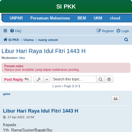
SI PKK
UNPAR
Persatuan Mahasiswa
BEM
UKM
cloud
FAQ
Register
Login
S
SI-PKK
Utama
ruang umum
e
Libur Hari Raya Idul Fitri 1443 H
a
Moderator:
bka
r
Forum rules
c
Hanya user terdaftar yang dapat melakukan posting.
h
Search
Advanced s
Post Reply
1 post • Page
1
of
1
gatut
Libur Hari Raya Idul Fitri 1443 H
P
27 Apr 2022, 10:59
o
s
Kepada :
t
Yth. Rama/Suster/Bapak/Ibu