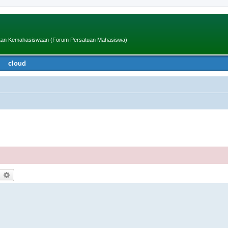
iatan Kemahasiswaan (Forum Persatuan Mahasiswa)
cloud
earch
Advanced search