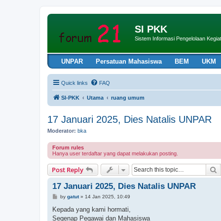
SI PKK
Sistem Informasi Pengelolaan Keg
UNPAR
Persatuan Mahasiswa
BEM
UKM
Quick links
FAQ
SI-PKK
Utama
ruang umum
17 Januari 2025, Dies Natalis UNPAR
Moderator:
bka
Forum rules
Hanya user terdaftar yang dapat melakukan posting.
S
Post Reply
17 Januari 2025, Dies Natalis UNPAR
P
by
gatut
»
14 Jan 2025, 10:49
o
s
Kepada yang kami hormati,
t
Segenap Pegawai dan Mahasiswa