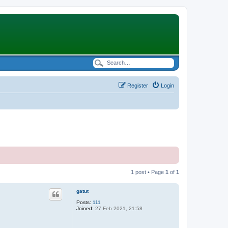
Register
Login
1 post • Page
1
of
1
gatut
Posts:
111
Joined:
27 Feb 2021, 21:58