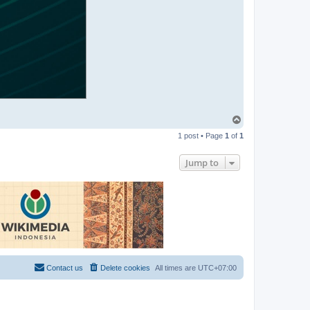
T
o
1 post • Page
1
of
1
p
Jump to
Contact us
Delete cookies
All times are
UTC+07:00