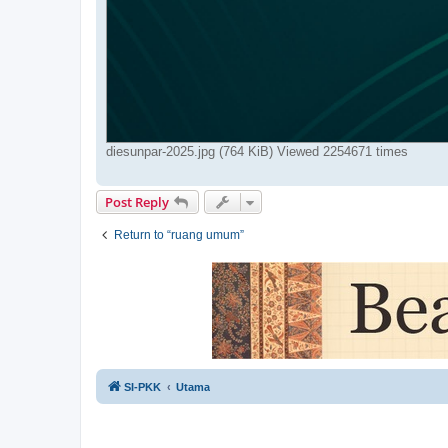
diesunpar-2025.jpg (764 KiB) Viewed 2254671 times
Post Reply
Return to “ruang umum”
SI-PKK
Utama