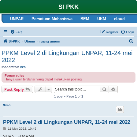
SI PKK
UNPAR
Persatuan Mahasiswa
BEM
UKM
cloud
FAQ
Register
Login
S
SI-PKK
Utama
ruang umum
e
PPKM Level 2 di Lingkungan UNPAR, 11-24 mei
a
2022
r
Moderator:
bka
c
Forum rules
h
Hanya user terdaftar yang dapat melakukan posting.
Search
Advanced s
Post Reply
1 post • Page
1
of
1
gatut
PPKM Level 2 di Lingkungan UNPAR, 11-24 mei 2022
P
11 May 2022, 10:45
o
s
SURAT EDARAN