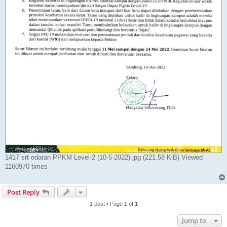
1417 srt edaran PPKM Level-2 (10-5-2022).jpg (221.58 KiB) Viewed
1160970 times
Post Reply
1 post • Page
1
of
1
Jump to