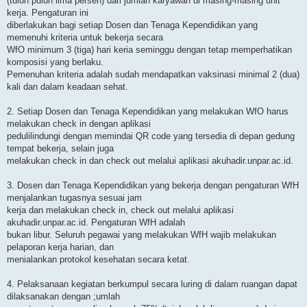
(tuiuh puluh lima persen) dari jumlah karyawan di masing-masing unit
kerja. Pengaturan ini
diberlakukan bagi setiap Dosen dan Tenaga Kependidikan yang
memenuhi kriteria untuk bekerja secara
WfO minimum 3 (tiga) hari keria seminggu dengan tetap memperhatikan
komposisi yang berlaku.
Pemenuhan kriteria adalah sudah mendapatkan vaksinasi minimal 2 (dua)
kali dan dalam keadaan sehat.
2. Setiap Dosen dan Tenaga Kependidikan yang melakukan WfO harus
melakukan check in dengan aplikasi
pedulilindungi dengan memindai QR code yang tersedia di depan gedung
tempat bekerja, selain juga
melakukan check in dan check out melalui aplikasi akuhadir.unpar.ac.id.
3. Dosen dan Tenaga Kependidikan yang bekerja dengan pengaturan WfH
menjalankan tugasnya sesuai jam
kerja dan melakukan check in, check out melalui aplikasi
akuhadir.unpar.ac.id. Pengaturan WfH adalah
bukan libur. Seluruh pegawai yang melakukan WfH wajib melakukan
pelaporan kerja harian, dan
menialankan protokol kesehatan secara ketat.
4. Pelaksanaan kegiatan berkumpul secara luring di dalam ruangan dapat
dilaksanakan dengan ;umlah