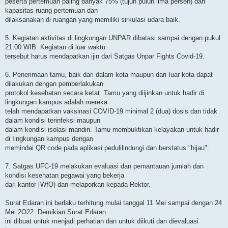
peserta pertemuan paling banyak 75% (tujuh puluh lima persen) dari
kapasitas ruang pertemuan dan
dilaksanakan di ruangan yang memiliki sirkulasi udara baik.
5. Kegiatan aktivitas di lingkungan UNPAR dibatasi sampai dengan pukul
21:00 WIB. Kegiatan di luar waktu
tersebut harus mendapatkan ijin dari Satgas Unpar Fights Covid-19.
6. Penerimaan tamu, baik dari dalam kota maupun dari Iuar kota dapat
dilakukan dengan pemberlakukan
protokol kesehatan secara ketat. Tamu yang diijinkan untuk hadir di
lingkungan kampus adalah mereka
telah mendapatkan vaksinasi COVID-19 minimal 2 (dua) dosis dan tidak
dalam kondisi terinfeksi maupun
dalam kondisi isolasi mandiri. Tamu membuktikan kelayakan untuk hadir
di Iingkungan kampus dengan
memindai QR code pada aplikasi pedulilindungi dan berstatus "hijau".
7. Satgas UFC-19 melakukan evaluasi dan pemantauan jumlah dan
kondisi kesehatan pegawai yang bekerja
dari kantor [WfO) dan melaporkan kepada Rektor.
Surat Edaran ini berlaku terhitung mulai tanggal 11 Mei sampai dengan 24
Mei 2O22. Demikian Surat Edaran
ini dibuat untuk menjadi perhatian dan untuk diikuti dan dievaluasi