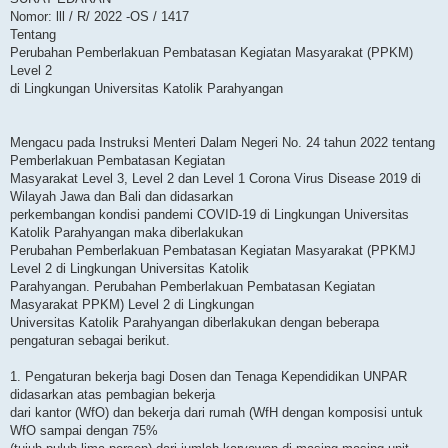
t
Nomor: lll / R/ 2022 -OS / 1417
Tentang
Perubahan Pemberlakuan Pembatasan Kegiatan Masyarakat (PPKM)
Level 2
di Lingkungan Universitas Katolik Parahyangan
Mengacu pada Instruksi Menteri Dalam Negeri No. 24 tahun 2022 tentang
Pemberlakuan Pembatasan Kegiatan
Masyarakat Level 3, Level 2 dan Level 1 Corona Virus Disease 2019 di
Wilayah Jawa dan Bali dan didasarkan
perkembangan kondisi pandemi COVID-19 di Lingkungan Universitas
Katolik Parahyangan maka diberlakukan
Perubahan Pemberlakuan Pembatasan Kegiatan Masyarakat (PPKMJ
Level 2 di Lingkungan Universitas Katolik
Parahyangan. Perubahan Pemberlakuan Pembatasan Kegiatan
Masyarakat PPKM) Level 2 di Lingkungan
Universitas Katolik Parahyangan diberlakukan dengan beberapa
pengaturan sebagai berikut.
1. Pengaturan bekerja bagi Dosen dan Tenaga Kependidikan UNPAR
didasarkan atas pembagian bekerja
dari kantor (WfO) dan bekerja dari rumah (WfH dengan komposisi untuk
WfO sampai dengan 75%